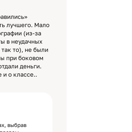
равились»
ть лучшего. Мало
графии (из-за
ты в неудачных
так то), не были
ты при боковом
отдали деньги.
 и о классе..
ах, выбрав