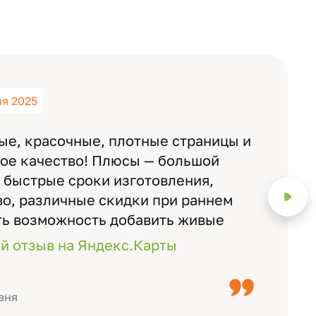
ня 2025
ые, красочные, плотные страницы и
ное качество! Плюсы — большой
 быстрые сроки изготовления,
о, различные скидки при раннем
ть возможность добавить живые
ожно смотреть через телефон
й отзыв на Яндекс.Карты
с детьми, воспитателями).
вня