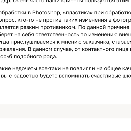
кадр. Очень часто наши клиенты пользуются этим
 обработки в Photoshop, «пластика» при обработк
прос, кто-то не против таких изменения в фотогр
является резким противником. По данной причине
берет на себя ответственность по изменению вне
сегда прислушиваемся к мнению заказчика, стара
ожелания. В данном случае, от контактного лица
росьб подобного рода.
акие недочеты все-таки не повлияли на общее ка
, вы с радостью будете вспоминать счастливые шк