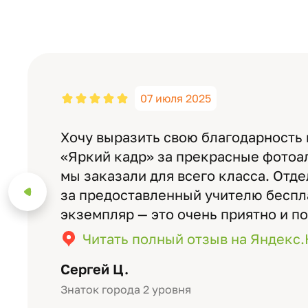
07 июля 2025
Хочу выразить свою благодарность
«Яркий кадр» за прекрасные фотоа
мы заказали для всего класса. Отд
за предоставленный учителю бесп
экземпляр — это очень приятно и п
значимость события. Качество аль
Читать полный отзыв на Яндекс
уровне: плотная бумага, красивый 
Сергей Ц.
Знаток города 2 уровня