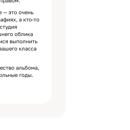
 правом.
е — это очень
афиях, а кто-то
 студия
шнего облика
емся выполнить
 вашего класса
чество альбома,
ольные годы.