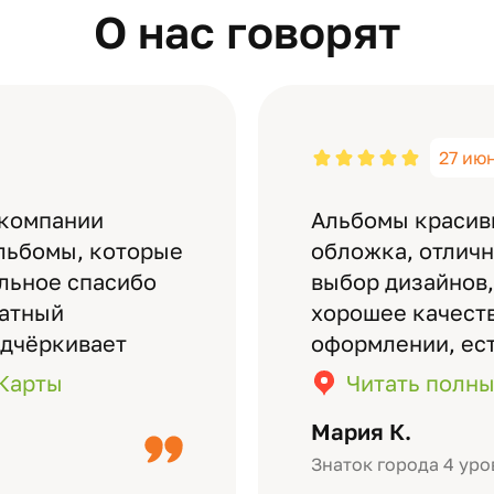
О нас говорят
27 ию
 компании
Альбомы красив
льбомы, которые
обложка, отлич
ельное спасибо
выбор дизайнов,
латный
хорошее качеств
одчёркивает
оформлении, ес
бомов на высшем
кадры (потом м
.Карты
Читать полны
дизайн….
короткое видео 
Мария К.
Небольшой…
Знаток города 4 уро