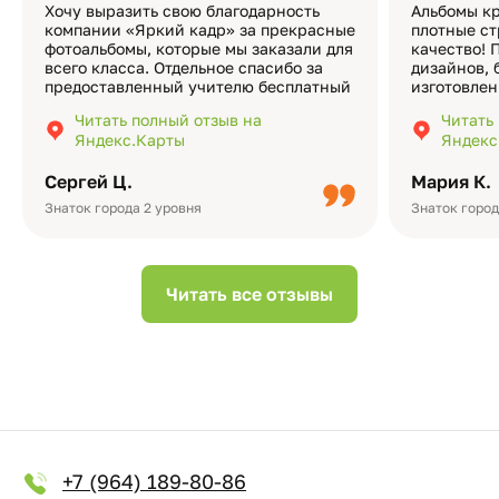
Хочу выразить свою благодарность
Альбомы кр
компании «Яркий кадр» за прекрасные
плотные ст
фотоальбомы, которые мы заказали для
качество! 
всего класса. Отдельное спасибо за
дизайнов, 
предоставленный учителю бесплатный
изготовлен
экземпляр — это очень приятно и
различные
Читать полный отзыв на
Читать
подчёркивает значимость события.
оформлени
Яндекс.Карты
Яндекс
Качество альбомов на высшем уровне:
добавить 
плотная бумага, красивый дизайн….
смотреть ч
Сергей Ц.
Мария К.
видео с де
Небольшо
Знаток города 2 уровня
Знаток город
Читать все отзывы
+7 (964) 189-80-86