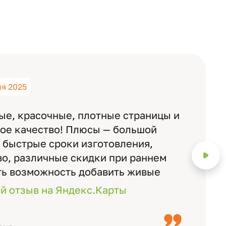
ня 2025
ые, красочные, плотные страницы и
ное качество! Плюсы — большой
 быстрые сроки изготовления,
о, различные скидки при раннем
ть возможность добавить живые
ожно смотреть через телефон
й отзыв на Яндекс.Карты
с детьми, воспитателями).