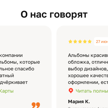
О нас говорят
27 ию
 компании
Альбомы красив
льбомы, которые
обложка, отлич
ельное спасибо
выбор дизайнов,
латный
хорошее качеств
одчёркивает
оформлении, ес
бомов на высшем
кадры (потом м
.Карты
Читать полны
дизайн….
короткое видео 
Мария К.
Небольшой…