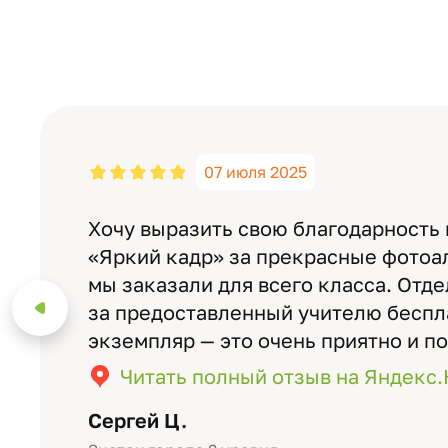
07 июля 2025
Хочу выразить свою благодарность
«Яркий кадр» за прекрасные фотоа
мы заказали для всего класса. Отд
за предоставленный учителю бесп
экземпляр — это очень приятно и п
значимость события. Качество аль
Читать полный отзыв на Яндекс
уровне: плотная бумага, красивый 
Сергей Ц.