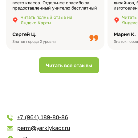
всего класса. Отдельное спасибо за
дизайнов, 
предоставленный учителю бесплатный
изготовлен
экземпляр — это очень приятно и
различные
Читать полный отзыв на
Читать
подчёркивает значимость события.
оформлени
Яндекс.Карты
Яндекс
Качество альбомов на высшем уровне:
добавить 
плотная бумага, красивый дизайн….
смотреть ч
Сергей Ц.
Мария К.
видео с де
Небольшо
Знаток города 2 уровня
Знаток город
Читать все отзывы
+7 (964) 189-80-86
perm@yarkiykadr.ru