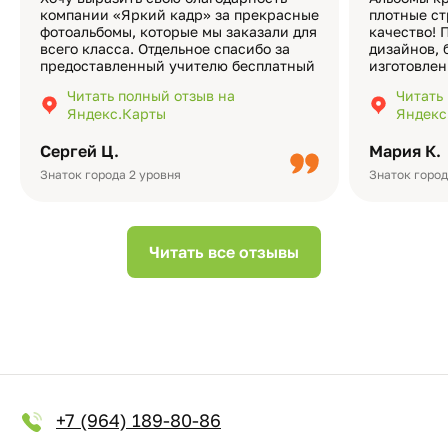
компании «Яркий кадр» за прекрасные
плотные ст
фотоальбомы, которые мы заказали для
качество! 
всего класса. Отдельное спасибо за
дизайнов, 
предоставленный учителю бесплатный
изготовлен
экземпляр — это очень приятно и
различные
Читать полный отзыв на
Читать
подчёркивает значимость события.
оформлени
Яндекс.Карты
Яндекс
Качество альбомов на высшем уровне:
добавить 
плотная бумага, красивый дизайн….
смотреть ч
Сергей Ц.
Мария К.
видео с де
Небольшо
Знаток города 2 уровня
Знаток город
Читать все отзывы
+7 (964) 189-80-86