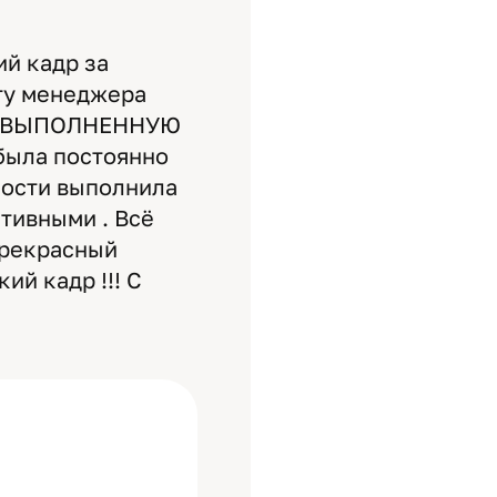
й кадр за
оту менеджера
НО ВЫПОЛНЕННУЮ
 была постоянно
чности выполнила
тивными . Всё
 прекрасный
ий кадр !!! С