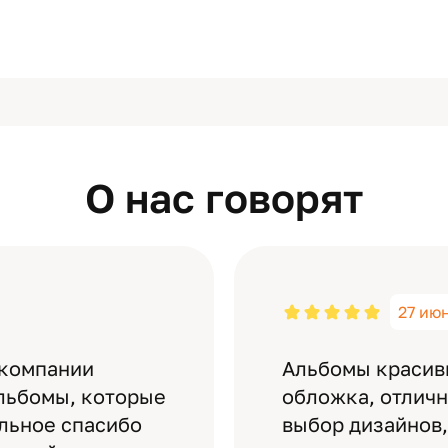
О нас говорят
27 ию
 компании
Альбомы красив
льбомы, которые
обложка, отлич
ельное спасибо
выбор дизайнов,