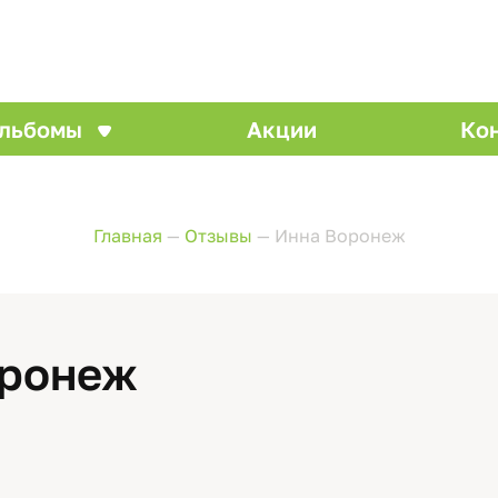
льбомы
Акции
Ко
Главная
—
Отзывы
—
Инна Воронеж
оронеж