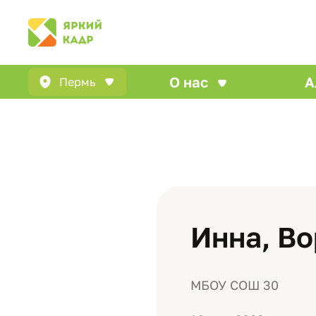
О нас
А
Пермь
Инна, В
МБОУ СОШ 30