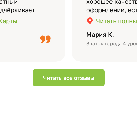
латный
хорошее качеств
одчёркивает
оформлении, ес
бомов на высшем
кадры (потом м
.Карты
Читать полны
дизайн….
короткое видео 
Мария К.
Небольшой…
Знаток города 4 уро
Читать все отзывы