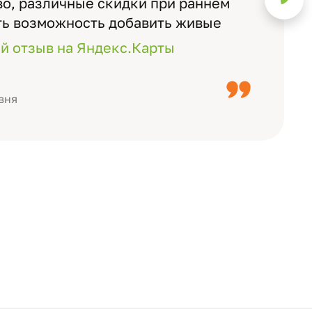
о, различные скидки при раннем
ть возможность добавить живые
ожно смотреть через телефон
й отзыв на Яндекс.Карты
с детьми, воспитателями).
вня