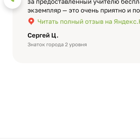
за предоставленный учителю бесп
экземпляр — это очень приятно и п
значимость события. Качество аль
Читать полный отзыв на Яндекс
уровне: плотная бумага, красивый 
Сергей Ц.
Знаток города 2 уровня