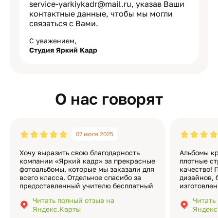
serviсe-yarkiykadr@mail.ru, указав Ваши
контактные данные, чтобы мы могли
связаться с Вами.
С уважением,
Студия Яркий Кадр
О нас говорят
07 июля 2025
Хочу выразить свою благодарность
Альбомы кр
компании «Яркий кадр» за прекрасные
плотные ст
фотоальбомы, которые мы заказали для
качество! 
всего класса. Отдельное спасибо за
дизайнов, 
предоставленный учителю бесплатный
изготовлен
экземпляр — это очень приятно и
различные
Читать полный отзыв на
Читать
подчёркивает значимость события.
оформлени
Яндекс.Карты
Яндекс
Качество альбомов на высшем уровне:
добавить 