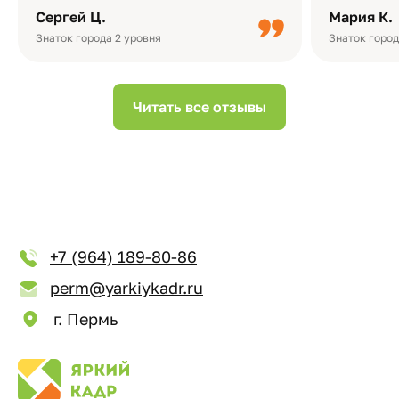
плотная бумага, красивый дизайн….
смотреть ч
Сергей Ц.
Мария К.
видео с де
Небольшо
Знаток города 2 уровня
Знаток город
Читать все отзывы
+7 (964) 189-80-86
perm@yarkiykadr.ru
г. Пермь