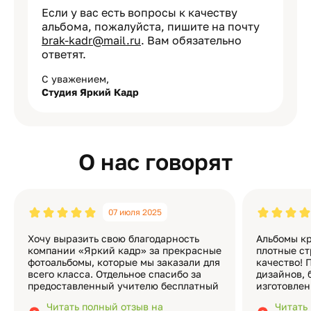
Если у вас есть вопросы к качеству
альбома, пожалуйста, пишите на почту
brak-kadr@mail.ru
. Вам обязательно
ответят.
С уважением,
Студия Яркий Кадр
О нас говорят
07 июля 2025
Хочу выразить свою благодарность
Альбомы кр
компании «Яркий кадр» за прекрасные
плотные ст
фотоальбомы, которые мы заказали для
качество! 
всего класса. Отдельное спасибо за
дизайнов, 
предоставленный учителю бесплатный
изготовлен
экземпляр — это очень приятно и
различные
Читать полный отзыв на
Читать
подчёркивает значимость события.
оформлени