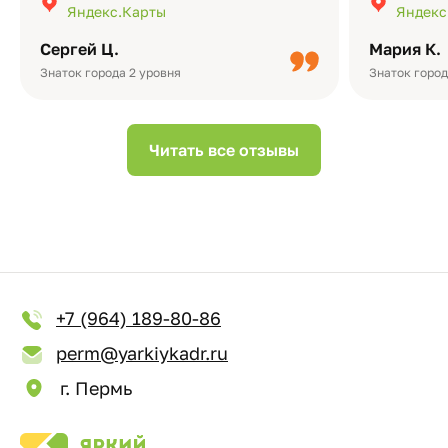
Яндекс.Карты
Яндекс
Качество альбомов на высшем уровне:
добавить 
плотная бумага, красивый дизайн….
смотреть ч
Сергей Ц.
Мария К.
видео с де
Небольшо
Знаток города 2 уровня
Знаток город
Читать все отзывы
+7 (964) 189-80-86
perm@yarkiykadr.ru
г. Пермь