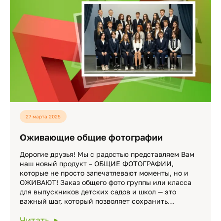
27 марта 2025
Мы используем cookie-файлы и сервисы
Оживающие общие фотографии
аналитики. Продолжая пользоваться сайтом вы
даете согласие на обработку данных,
Дорогие друзья! Мы с радостью представляем Вам
перечисленных в
Политике конфиденциальности
наш новый продукт – ОБЩИЕ ФОТОГРАФИИ,
которые не просто запечатлевают моменты, но и
ОЖИВАЮТ! Заказ общего фото группы или класса
Хорошо
для выпускников детских садов и школ — это
важный шаг, который позволяет сохранить…
Читать